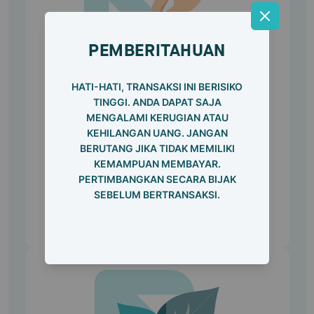
PEMBERITAHUAN
HATI-HATI, TRANSAKSI INI BERISIKO
TINGGI. ANDA DAPAT SAJA
MENGALAMI KERUGIAN ATAU
Daftar Sebagai
Pemberi
KEHILANGAN UANG. JANGAN
Pembiayaan
BERUTANG JIKA TIDAK MEMILIKI
KEMAMPUAN MEMBAYAR.
Dan turut menjadi bagian dari pemberdayaan
PERTIMBANGKAN SECARA BIJAK
UMKM Indonesia.
SEBELUM BERTRANSAKSI.
Daftar Sekarang!